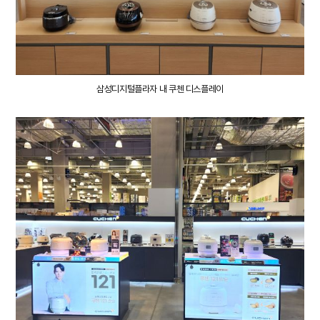
삼성디지털플라자 내
쿠첸 디스플레이