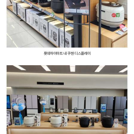
롯데하이마트 내
쿠첸 디스플레이