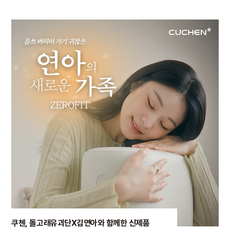
쿠첸, 돌고래유괴단X김연아와 함께한 신제품