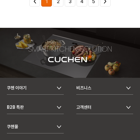
1
2
3
4
5
SMART KITCHEN SOLUTION
쿠첸 이야기
비즈니스
B2B 특판
고객센터
쿠첸몰