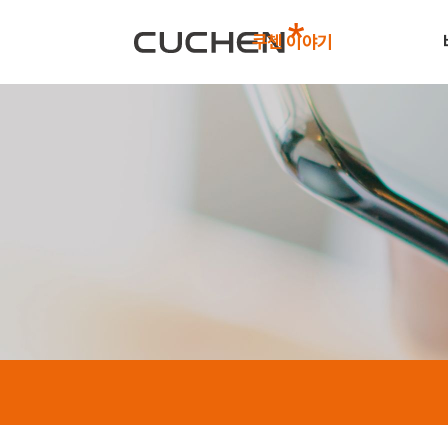
쿠첸 이야기
브랜드 소개
국내 영
CEO 인사말
해외 영
About 쿠첸
북미 판
경영이념 및 미션
중국 판
소비자 중심 경영(CCM)
중국 생
회사 연혁
쿠첸 수상 내역
CSR 활동
인재채용