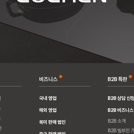
비즈니스
B2B 특판
식
국내 영업
B2B 상담 신
사
해외 영업
B2B 비즈니스
고
B2B 소개
북미 판매 법인
찬
B2B 빌트인 