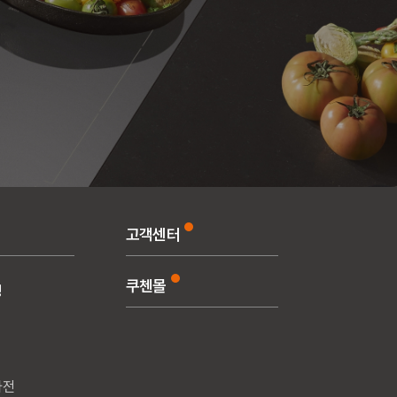
고객센터
쿠첸몰
청
가전