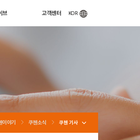
이브
고객센터
첸이야기
쿠첸소식
쿠첸 기사