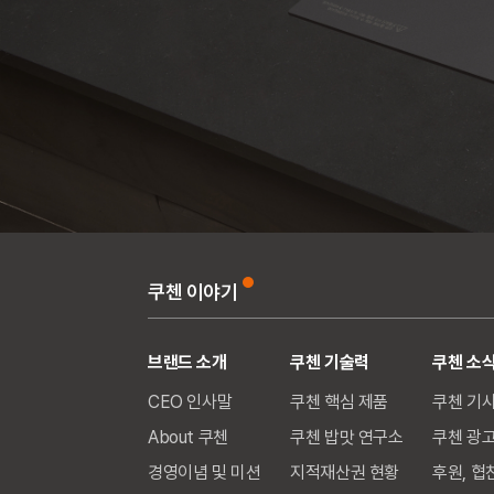
쿠첸 이야기
브랜드 소개
쿠첸 기술력
쿠첸 소
CEO 인사말
쿠첸 핵심 제품
쿠첸 기
About 쿠첸
쿠첸 밥맛 연구소
쿠첸 광
경영이념 및 미션
지적재산권 현황
후원, 협