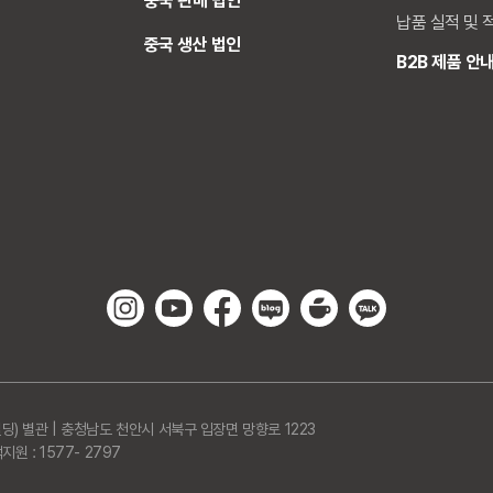
중국 판매 법인
납품 실적 및 
중국 생산 법인
B2B 제품 안
딩) 별관 | 충청남도 천안시 서북구 입장면 망향로 1223
원 : 1577- 2797