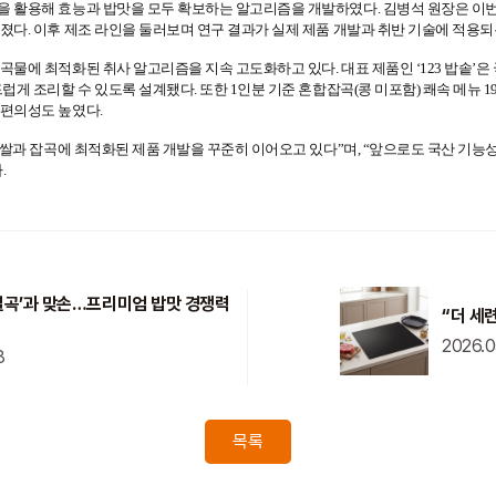
연별곡’과 맞손…프리미엄 밥맛 경쟁력
“더 세
2026.0
8
목록