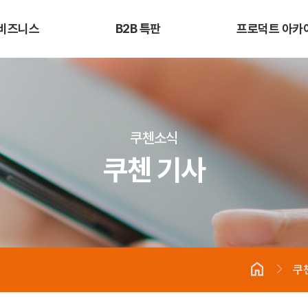
비즈니스
B2B 특판
프로덕트 아카
쿠첸기술력
쿠첸소식
업
B2B 상담 신청
쿠첸 핵심 제품
쿠첸 기사
B2B 비즈니스
업
쿠첸 밥맛 연구소
쿠첸 광고
쿠첸소식
B2B 소개
매 법인
지적재산권 현황
후원, 협찬
쿠첸 기사
B2B 빌트인 가전
매 법인
납품 실적 및 적용 사례
산 법인
B2B 제품 안내
쿠